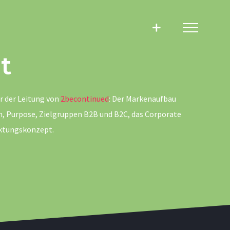
t
r der Leitung von
2becontinued
: Der Markenaufbau
ion, Purpose, Zielgruppen B2B und B2C, das Corporate
rktungskonzept.