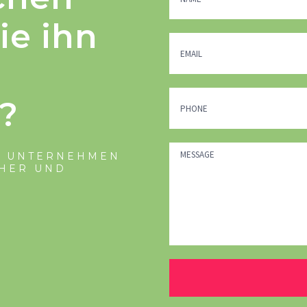
ie ihn
?
N UNTERNEHMEN
CHER UND