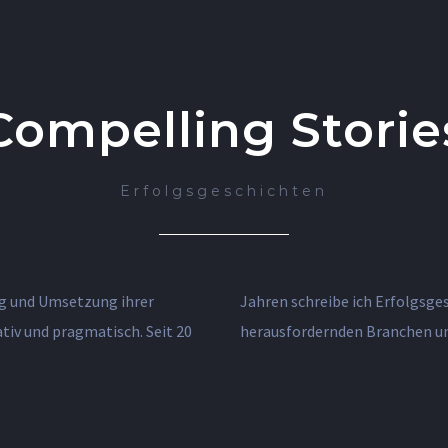
Compelling Storie
Erfolgsgeschichten
ng und Umsetzung ihrer
starke Marken in oft
tiv und pragmatisch. Seit 20
herausfordernden Branchen un