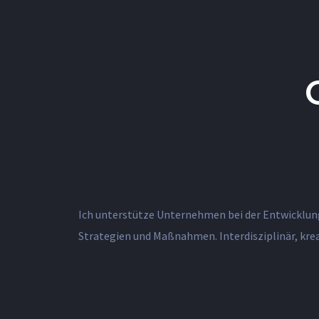
Ich unterstütze Unternehmen bei der Entwicklu
Jahren schreibe ich Erfolgsgeschichten für 
Strategien und Maßnahmen. Interdisziplinär, krea